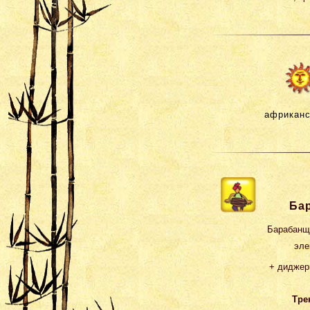
африканс
Бар
Барабанщи
эле
+ диджери
Тре