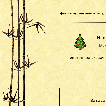
фаер шоу, песочное шоу,
Нов
Мул
Новогоднее сказоч
Заказа