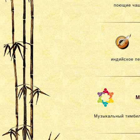
поющие чаши
индийское пе
М
Музыкальный тимбил