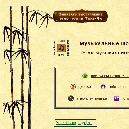
Музыкальные шоу
Этно-музыкальное
восточная / азиатска
русская
тибетская
этно-электроника
с 
Select Language
▼