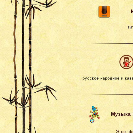
ги
русское народное и каза
Музыка 
Этно, ф