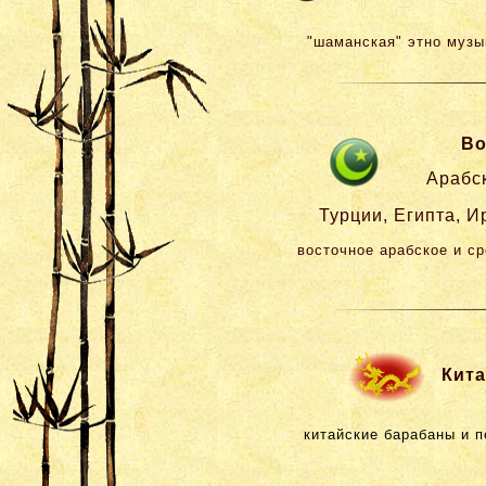
"шаманская" этно музык
Во
Арабск
Турции, Египта, И
восточное арабское и ср
Китай
китайские барабаны и п